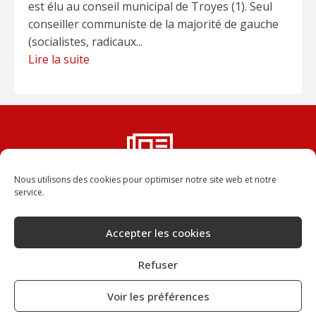
est élu au conseil municipal de Troyes (1). Seul
conseiller communiste de la majorité de gauche
(socialistes, radicaux...
Lire la suite
Nous utilisons des cookies pour optimiser notre site web et notre
Vous ne voulez rater aucun
service.
numéro de la Dépêche ?
Abonnez-vous, vous recevrez chaque numéro
Accepter les cookies
dans votre boîte aux lettres.
Refuser
JE M'ABONNE
Voir les préférences
CONFIDENTIALITÉ
CONTACT
CONNEXION