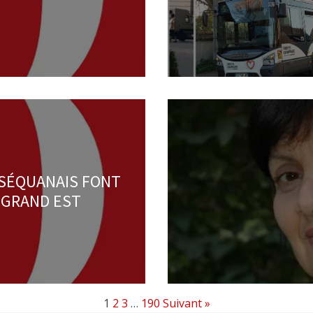
RSÉQUANAIS FONT
 GRAND EST
1
2
3
…
190
Suivant »