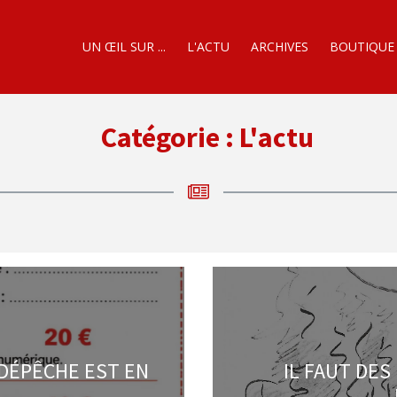
UN ŒIL SUR ...
L'ACTU
ARCHIVES
BOUTIQUE
Catégorie :
L'actu
 DÉPÊCHE EST EN
IL FAUT DES