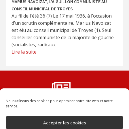
MARIUS NAVOIZAT, L’AIGUILLON COMMUNISTE AU
CONSEIL MUNICIPAL DE TROYES
Au fil de l'été 36 (7) Le 17 mai 1936, à l’occasion
d’un scrutin complémentaire, Marius Navoizat
est élu au conseil municipal de Troyes (1). Seul
conseiller communiste de la majorité de gauche
(socialistes, radicaux...
Lire la suite
Nous utilisons des cookies pour optimiser notre site web et notre
Vous ne voulez rater aucun
service.
numéro de la Dépêche ?
Abonnez-vous, vous recevrez chaque numéro
Accepter les cookies
dans votre boîte aux lettres.