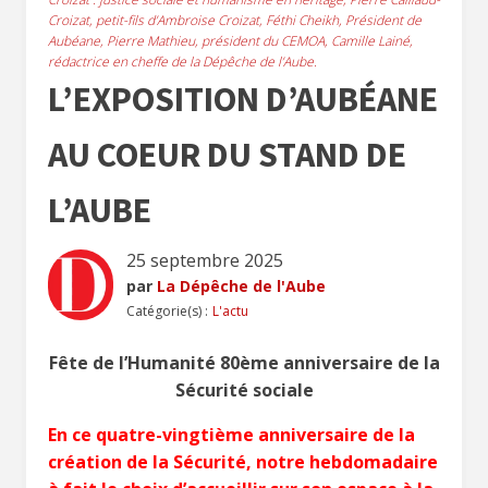
Croizat, petit-fils d’Ambroise Croizat, Féthi Cheikh, Président de
Aubéane, Pierre Mathieu, président du CEMOA, Camille Lainé,
rédactrice en cheffe de la Dépêche de l’Aube.
L’EXPOSITION D’AUBÉANE
AU COEUR DU STAND DE
L’AUBE
25 septembre 2025
par
La Dépêche de l'Aube
Catégorie(s) :
L'actu
Fête de l’Humanité 80ème anniversaire de la
Sécurité sociale
En ce quatre-vingtième anniversaire de la
création de la Sécurité, notre hebdomadaire