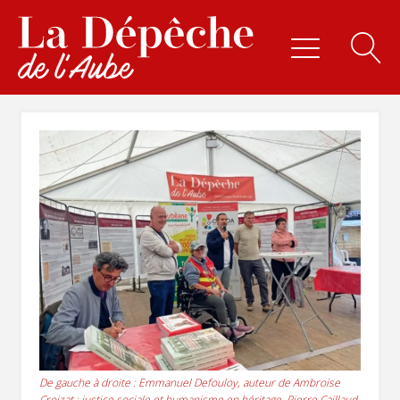
De gauche à droite : Emmanuel Defouloy, auteur de Ambroise
Croizat : justice sociale et humanisme en héritage, Pierre Caillaud-