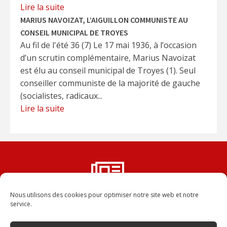
Lire la suite
MARIUS NAVOIZAT, L’AIGUILLON COMMUNISTE AU
CONSEIL MUNICIPAL DE TROYES
Au fil de l'été 36 (7) Le 17 mai 1936, à l’occasion
d’un scrutin complémentaire, Marius Navoizat
est élu au conseil municipal de Troyes (1). Seul
conseiller communiste de la majorité de gauche
(socialistes, radicaux...
Lire la suite
Nous utilisons des cookies pour optimiser notre site web et notre
Vous ne voulez rater aucun
service.
numéro de la Dépêche ?
Abonnez-vous, vous recevrez chaque numéro