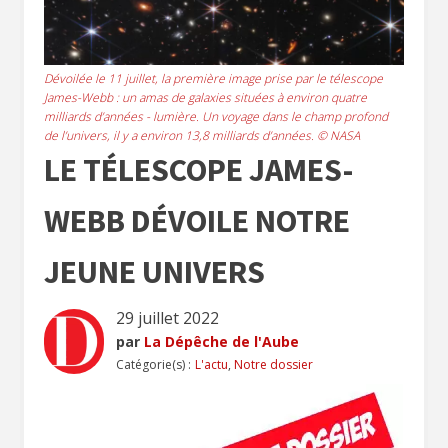
Dévoilée le 11 juillet, la première image prise par le télescope
James-Webb : un amas de galaxies situées à environ quatre
milliards d’années - lumière. Un voyage dans le champ profond
de l’univers, il y a environ 13,8 milliards d’années. © NASA
LE TÉLESCOPE JAMES-
WEBB DÉVOILE NOTRE
JEUNE UNIVERS
29 juillet 2022
par
La Dépêche de l'Aube
Catégorie(s) :
L'actu
,
Notre dossier