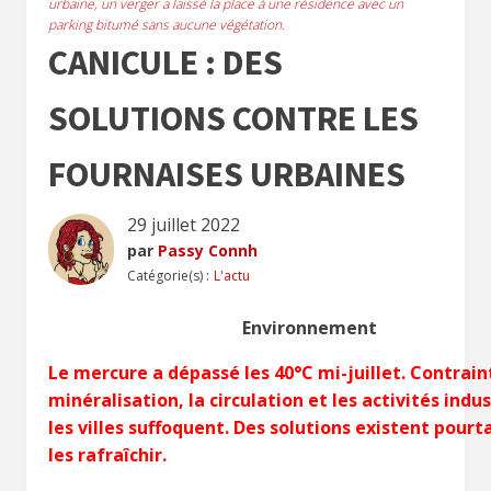
urbaine, un verger a laissé la place à une résidence avec un
parking bitumé sans aucune végétation.
CANICULE : DES
SOLUTIONS CONTRE LES
FOURNAISES URBAINES
29 juillet 2022
par
Passy Connh
Catégorie(s) :
L'actu
Environnement
Le mercure a dépassé les 40°C mi-juillet. Contrain
minéralisation, la circulation et les activités indus
les villes suffoquent. Des solutions existent
pourt
les rafraîchir.