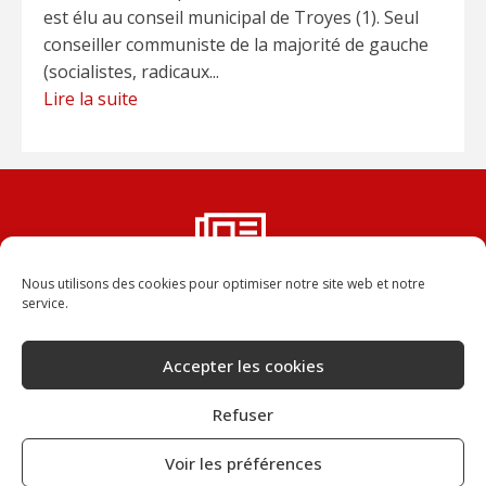
est élu au conseil municipal de Troyes (1). Seul
conseiller communiste de la majorité de gauche
(socialistes, radicaux...
Lire la suite
Nous utilisons des cookies pour optimiser notre site web et notre
Vous ne voulez rater aucun
service.
numéro de la Dépêche ?
Abonnez-vous, vous recevrez chaque numéro
Accepter les cookies
dans votre boîte aux lettres.
Refuser
JE M'ABONNE
Voir les préférences
CONFIDENTIALITÉ
CONTACT
CONNEXION