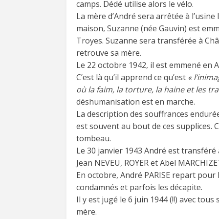
camps. Dédé utilise alors le vélo.
La mère d’André sera arrêtée à l’usine l
maison, Suzanne (née Gauvin) est emme
Troyes. Suzanne sera transférée à Châ
retrouve sa mère.
Le 22 octobre 1942, il est emmené en A
C’est là qu’il apprend ce qu’est
« l’inim
où la faim, la torture, la haine et les t
déshumanisation est en marche.
La description des souffrances endurée
est souvent au bout de ces supplices. 
tombeau.
Le 30 janvier 1943 André est transféré à
Jean NEVEU, ROYER et Abel MARCHIZET
En octobre, André PARISE repart pour Br
condamnés et parfois les décapite.
Il y est jugé le 6 juin 1944 (!!) avec 
mère.