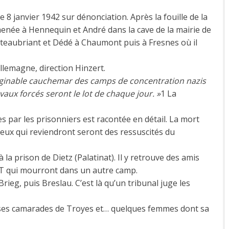
e 8 janvier 1942 sur dénonciation. Après la fouille de la
née à Hennequin et André dans la cave de la mairie de
teaubriant et Dédé à Chaumont puis à Fresnes où il
llemagne, direction Hinzert.
aginable cauchemar des camps de concentration nazis
ravaux forcés seront le lot de chaque jour. »
1 La
s par les prisonniers est racontée en détail. La mort
Ceux qui reviendront seront des ressuscités du
 la prison de Dietz (Palatinat). Il y retrouve des amis
 qui mourront dans un autre camp.
ieg, puis Breslau. C’est là qu’un tribunal juge les
tous ses camarades de Troyes et… quelques femmes dont sa