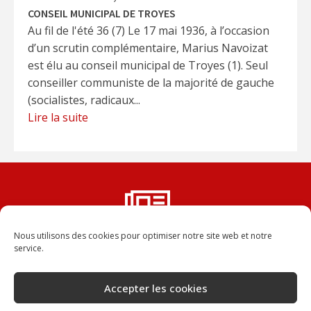
CONSEIL MUNICIPAL DE TROYES
Au fil de l'été 36 (7) Le 17 mai 1936, à l’occasion
d’un scrutin complémentaire, Marius Navoizat
est élu au conseil municipal de Troyes (1). Seul
conseiller communiste de la majorité de gauche
(socialistes, radicaux...
Lire la suite
Nous utilisons des cookies pour optimiser notre site web et notre
Vous ne voulez rater aucun
service.
numéro de la Dépêche ?
Abonnez-vous, vous recevrez chaque numéro
Accepter les cookies
dans votre boîte aux lettres.